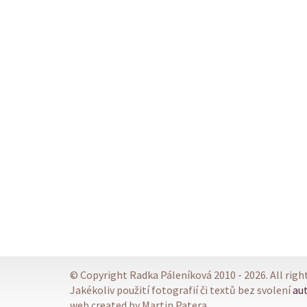
© Copyright Radka Páleníková 2010 - 2026. All righ
Jakékoliv použití fotografií či textů bez svolení
au
web created by Martin Patera