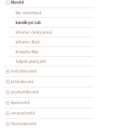
liliovité
lilie zlatohlavá
kandík psí zub
křivatec český pravý
křivatec žlutý
kranjska lilija
tulipán planý jižní
hvězdnicovité
krtičníkovité
pryskyřníkovité
lipnicovité
vstavačovité
hluchavkovité