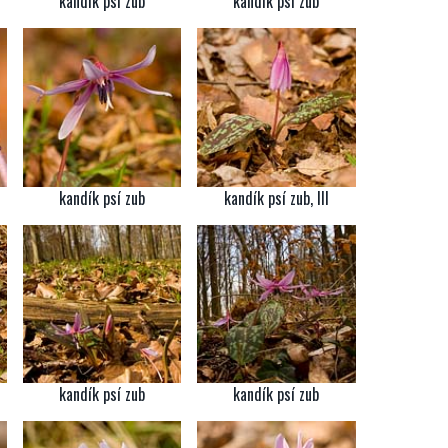
kandík psí zub
kandík psí zub
kandík psí zub
kandík psí zub, III
kandík psí zub
kandík psí zub