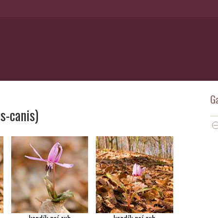
Ga
s-canis)