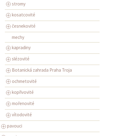
stromy
kosatcovité
česnekovité
mechy
kapradiny
slézovité
Botanická zahrada Praha Troja
ochmetovité
kopřivovité
mořenovité
vítodovité
pavouci