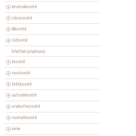
brutnákovité
zárazovité
lilkovité
růžovité
břečťan popínavý
lnovité
routovité
štětkovité
asfodelovité
vrabečnicovité
rosnatkovité
keře