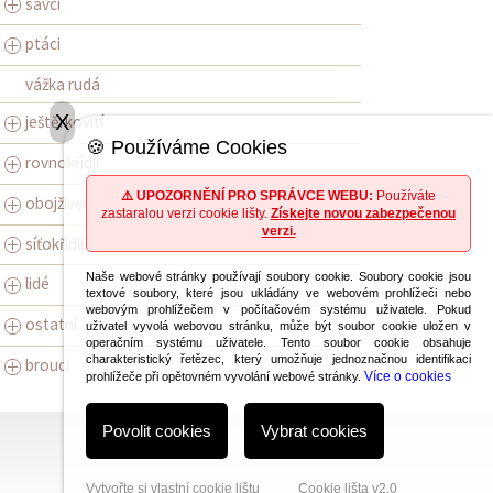
savci
ptáci
vážka rudá
X
ještěrkovití
🍪 Používáme Cookies
rovnokřídlí
⚠️ UPOZORNĚNÍ PRO SPRÁVCE WEBU:
Používáte
obojživelníci
zastaralou verzi cookie lišty.
Získejte novou zabezpečenou
verzi.
síťokřídlí
Naše webové stránky používají soubory cookie. Soubory cookie jsou
lidé
textové soubory, které jsou ukládány ve webovém prohlížeči nebo
webovým prohlížečem v počítačovém systému uživatele. Pokud
ostatní
uživatel vyvolá webovou stránku, může být soubor cookie uložen v
operačním systému uživatele. Tento soubor cookie obsahuje
charakteristický řetězec, který umožňuje jednoznačnou identifikaci
brouci
Více o cookies
prohlížeče při opětovném vyvolání webové stránky.
Povolit cookies
Vybrat cookies
Vytvořte si vlastní cookie lištu
Cookie lišta v2.0