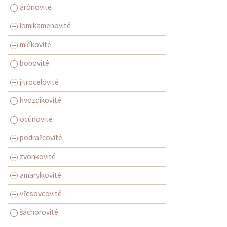
árónovité
lomikamenovité
miříkovité
bobovité
jitrocelovité
hvozdíkovité
ocúnovité
podražcovité
zvonkovité
amarylkovité
vřesovcovité
šáchorovité