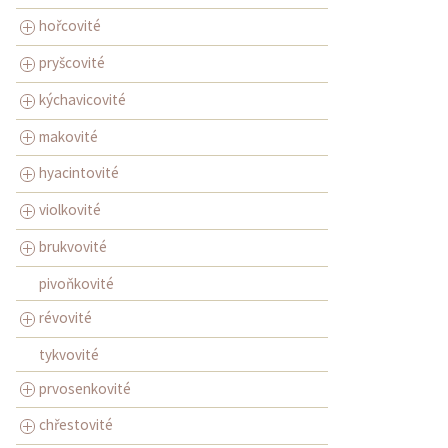
hořcovité
pryšcovité
kýchavicovité
makovité
hyacintovité
violkovité
brukvovité
pivoňkovité
révovité
tykvovité
prvosenkovité
chřestovité