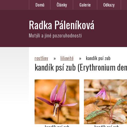
Domů
Články
Galerie
Odkazy
Radka Páleníková
Motýli a jiné pozoruhodnosti
rostliny
»
liliovité
»
kandík psí zub
kandík psí zub (Erythronium den