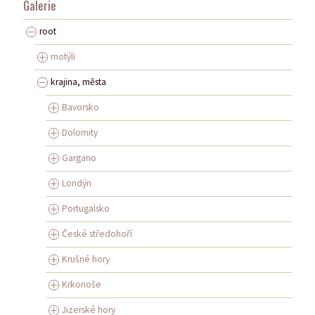
Galerie
root
motýli
krajina, města
Bavorsko
Dolomity
Gargano
Londýn
Portugalsko
České středohoří
Krušné hory
Krkonoše
Jizerské hory