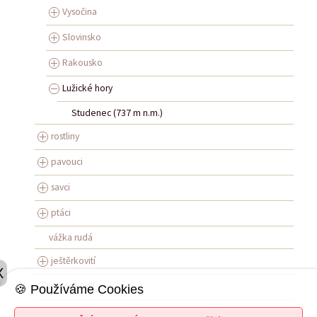
Vysočina
Slovinsko
Rakousko
Lužické hory
Studenec (737 m n.m.)
rostliny
pavouci
savci
ptáci
vážka rudá
ještěrkovití
X
rovnokřídlí
🍪 Používáme Cookies
obojživelníci