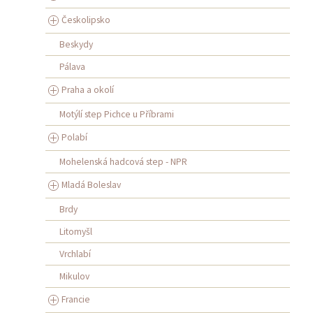
Českolipsko
Beskydy
Pálava
Praha a okolí
Motýlí step Pichce u Příbrami
Polabí
Mohelenská hadcová step - NPR
Mladá Boleslav
Brdy
Litomyšl
Vrchlabí
Mikulov
Francie