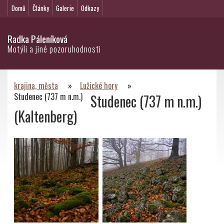
Domů
Články
Galerie
Odkazy
Radka Páleníková
Motýli a jiné pozoruhodnosti
krajina, města
»
Lužické hory
»
Studenec (737 m n.m.)
Studenec (737 m n.m.)
(Kaltenberg)