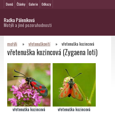
Domů
Články
Galerie
Odkazy
Radka Páleníková
Motýli a jiné pozoruhodnosti
motýli
»
vřetenuškovití
»
vřetenuška kozincová
vřetenuška kozincová (Zygaena loti)
vřetenuška kozincová
vřetenuška kozincová