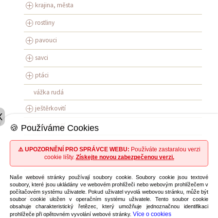
krajina, města
rostliny
pavouci
savci
ptáci
vážka rudá
ještěrkovití
X
rovnokřídlí
🍪 Používáme Cookies
obojživelníci
⚠️ UPOZORNĚNÍ PRO SPRÁVCE WEBU:
Používáte zastaralou verzi
cookie lišty.
Získejte novou zabezpečenou verzi.
síťokřídlí
lidé
Naše webové stránky používají soubory cookie. Soubory cookie jsou textové
soubory, které jsou ukládány ve webovém prohlížeči nebo webovým prohlížečem v
počítačovém systému uživatele. Pokud uživatel vyvolá webovou stránku, může být
ostatní
soubor cookie uložen v operačním systému uživatele. Tento soubor cookie
obsahuje charakteristický řetězec, který umožňuje jednoznačnou identifikaci
brouci
Více o cookies
prohlížeče při opětovném vyvolání webové stránky.