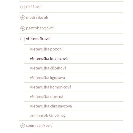
okáčovití
modráskovití
pestrobarvcovití
vřetenuškovití
vřetenuška pozdní
vřetenuška kozincová
vřetenuška čičorková
vřetenuška ligrusová
vřetenuška komonicová
vřetenuška obecná
vřetenuška chrastavcová
zelenáček šťovíkový
soumračníkovití