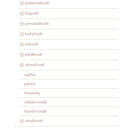
přástevníkovití
lišajovití
pernatuškovití
bekyňovití
můrovití
píďalkovití
okenáčovití
vajíčka
páření
housenky
olétaní motýli
tropičtí motýli
nesytkovití