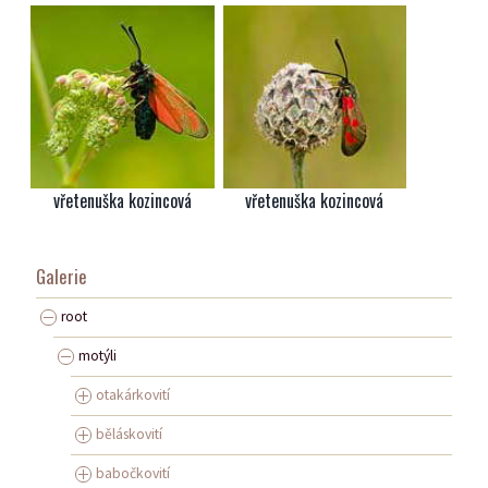
vřetenuška kozincová
vřetenuška kozincová
Galerie
root
motýli
otakárkovití
běláskovití
babočkovití