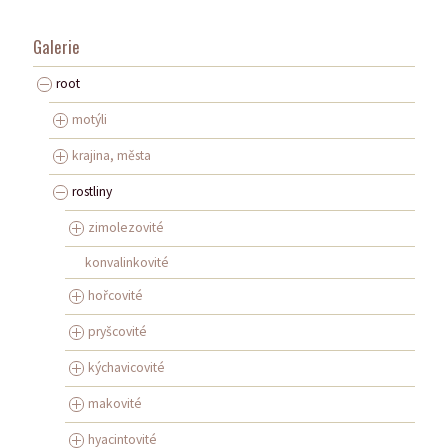
Galerie
root
motýli
krajina, města
rostliny
zimolezovité
konvalinkovité
hořcovité
pryšcovité
kýchavicovité
makovité
hyacintovité