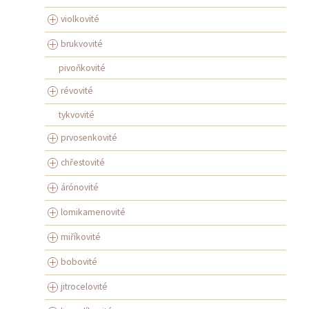
violkovité
brukvovité
pivoňkovité
révovité
tykvovité
prvosenkovité
chřestovité
árónovité
lomikamenovité
miříkovité
bobovité
jitrocelovité