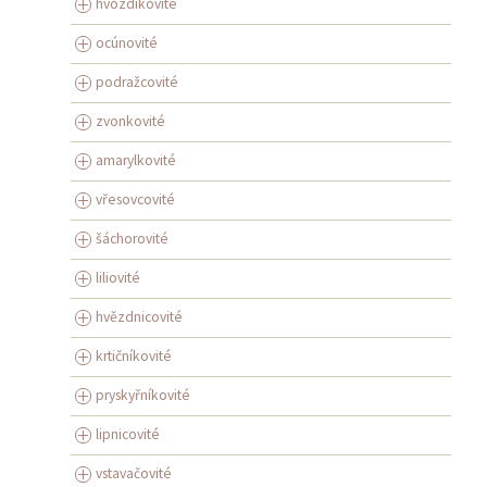
hvozdíkovité
ocúnovité
podražcovité
zvonkovité
amarylkovité
vřesovcovité
šáchorovité
liliovité
hvězdnicovité
krtičníkovité
pryskyřníkovité
lipnicovité
vstavačovité