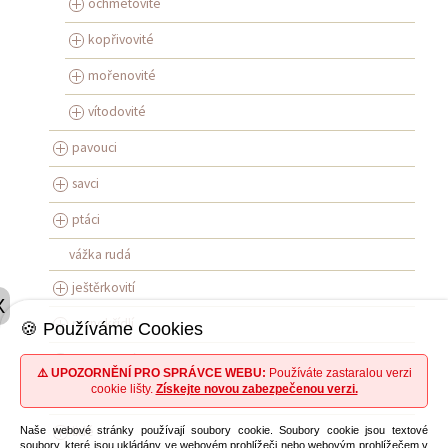
ochmetovité
kopřivovité
mořenovité
vítodovité
pavouci
savci
ptáci
vážka rudá
ještěrkovití
X
rovnokřídlí
🍪 Používáme Cookies
obojživelníci
⚠️ UPOZORNĚNÍ PRO SPRÁVCE WEBU:
Používáte zastaralou verzi
cookie lišty.
Získejte novou zabezpečenou verzi.
síťokřídlí
lidé
Naše webové stránky používají soubory cookie. Soubory cookie jsou textové
soubory, které jsou ukládány ve webovém prohlížeči nebo webovým prohlížečem v