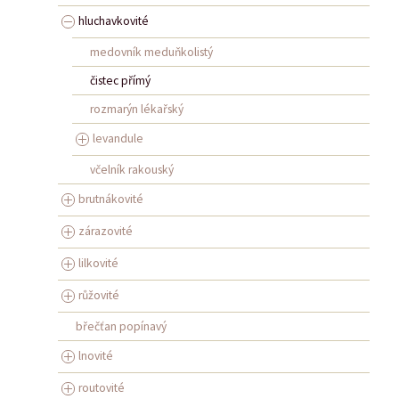
hluchavkovité
medovník meduňkolistý
čistec přímý
rozmarýn lékařský
levandule
včelník rakouský
brutnákovité
zárazovité
lilkovité
růžovité
břečťan popínavý
lnovité
routovité