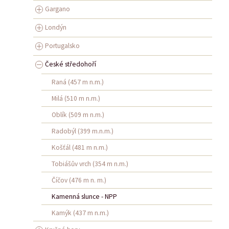
Gargano
Londýn
Portugalsko
České středohoří
Raná (457 m n.m.)
Milá (510 m n.m.)
Oblík (509 m n.m.)
Radobýl (399 m.n.m.)
Košťál (481 m n.m.)
Tobiášův vrch (354 m n.m.)
Číčov (476 m n. m.)
Kamenná slunce - NPP
Kamýk (437 m n.m.)