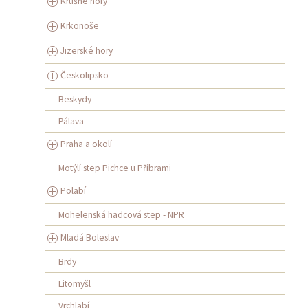
Krušné hory
Krkonoše
Jizerské hory
Českolipsko
Beskydy
Pálava
Praha a okolí
Motýlí step Pichce u Příbrami
Polabí
Mohelenská hadcová step - NPR
Mladá Boleslav
Brdy
Litomyšl
Vrchlabí