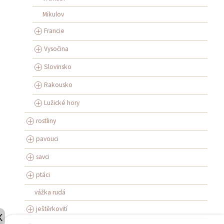
Mikulov
Francie
Vysočina
Slovinsko
Rakousko
Lužické hory
rostliny
pavouci
savci
ptáci
vážka rudá
ještěrkovití
X