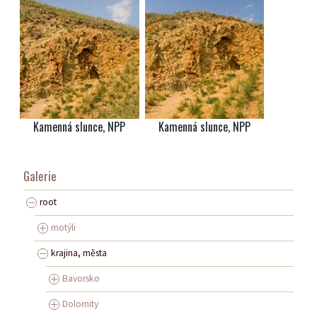
Kamenná slunce, NPP
Kamenná slunce, NPP
Galerie
root
motýli
krajina, města
Bavorsko
Dolomity