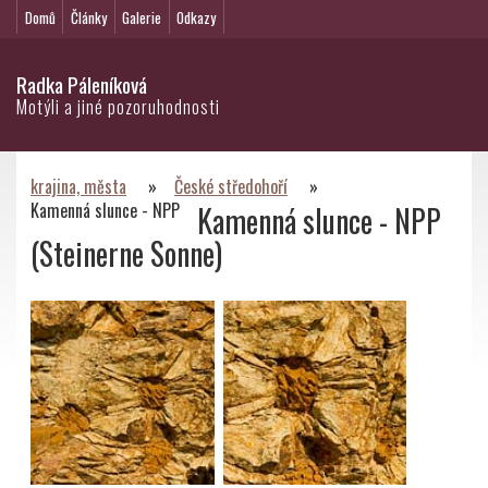
Domů
Články
Galerie
Odkazy
Radka Páleníková
Motýli a jiné pozoruhodnosti
krajina, města
»
České středohoří
»
Kamenná slunce - NPP
Kamenná slunce - NPP
(Steinerne Sonne)