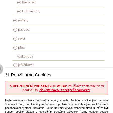
Rakousko
Lužické hory
rostliny
pavouci
savci
ptáci
vážka rudá
ještěrkovití
X
rovnokřídlí
🍪 Používáme Cookies
obojživelníci
⚠️ UPOZORNĚNÍ PRO SPRÁVCE WEBU:
Používáte zastaralou verzi
cookie lišty.
Získejte novou zabezpečenou verzi.
síťokřídlí
lidé
Naše webové stránky používají soubory cookie. Soubory cookie jsou textové
soubory, které jsou ukládány ve webovém prohlížeči nebo webovým prohlížečem v
počítačovém systému uživatele. Pokud uživatel vyvolá webovou stránku, může být
ostatní
soubor cookie uložen v operačním systému uživatele. Tento soubor cookie