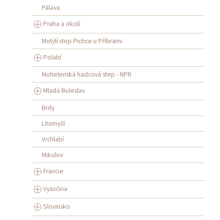
Pálava
Praha a okolí
Motýlí step Pichce u Příbrami
Polabí
Mohelenská hadcová step - NPR
Mladá Boleslav
Brdy
Litomyšl
Vrchlabí
Mikulov
Francie
Vysočina
Slovinsko