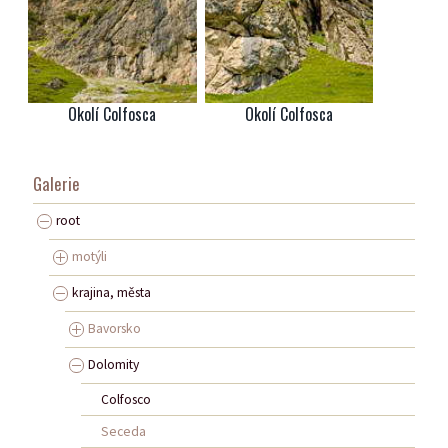
Okolí Colfosca
Okolí Colfosca
Galerie
root
motýli
krajina, města
Bavorsko
Dolomity
Colfosco
Seceda