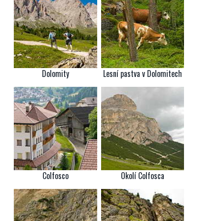
Dolomity
Lesní pastva v Dolomitech
Colfosco
Okolí Colfosca