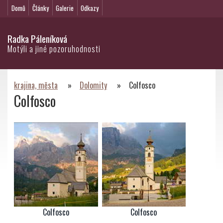
Domů
Články
Galerie
Odkazy
Radka Páleníková
Motýli a jiné pozoruhodnosti
krajina, města
»
Dolomity
»
Colfosco
Colfosco
Colfosco
Colfosco