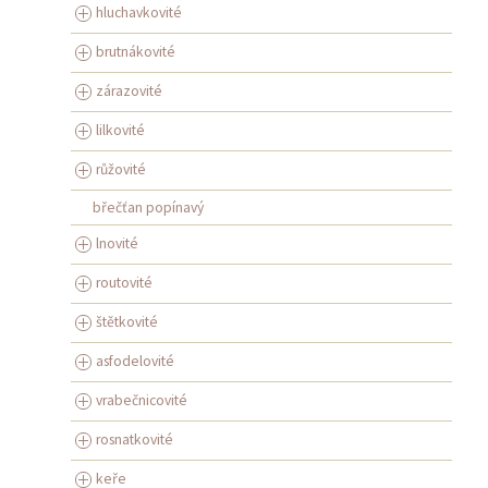
hluchavkovité
brutnákovité
zárazovité
lilkovité
růžovité
břečťan popínavý
lnovité
routovité
štětkovité
asfodelovité
vrabečnicovité
rosnatkovité
keře