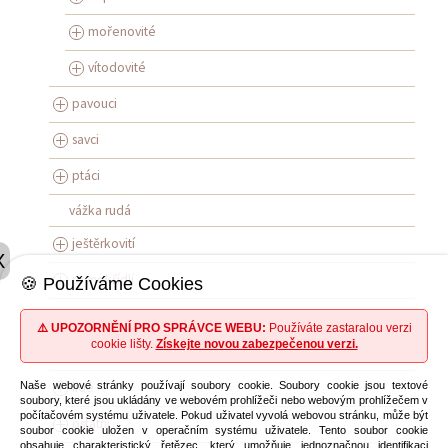
mořenovité
vítodovité
pavouci
savci
ptáci
vážka rudá
ještěrkovití
X
rovnokřídlí
🍪 Používáme Cookies
obojživelníci
⚠️ UPOZORNĚNÍ PRO SPRÁVCE WEBU:
Používáte zastaralou verzi
cookie lišty.
Získejte novou zabezpečenou verzi.
síťokřídlí
lidé
Naše webové stránky používají soubory cookie. Soubory cookie jsou textové
soubory, které jsou ukládány ve webovém prohlížeči nebo webovým prohlížečem v
počítačovém systému uživatele. Pokud uživatel vyvolá webovou stránku, může být
ostatní
soubor cookie uložen v operačním systému uživatele. Tento soubor cookie
obsahuje charakteristický řetězec, který umožňuje jednoznačnou identifikaci