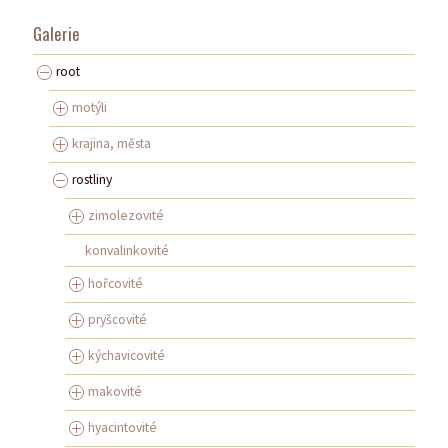
Galerie
root
motýli
krajina, města
rostliny
zimolezovité
konvalinkovité
hořcovité
pryšcovité
kýchavicovité
makovité
hyacintovité