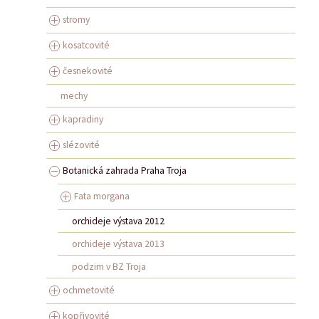
stromy
kosatcovité
česnekovité
mechy
kapradiny
slézovité
Botanická zahrada Praha Troja
Fata morgana
orchideje výstava 2012
orchideje výstava 2013
podzim v BZ Troja
ochmetovité
kopřivovité