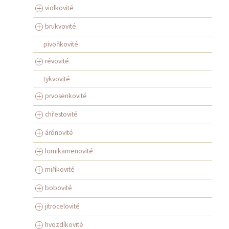
violkovité
brukvovité
pivoňkovité
révovité
tykvovité
prvosenkovité
chřestovité
árónovité
lomikamenovité
miříkovité
bobovité
jitrocelovité
hvozdíkovité