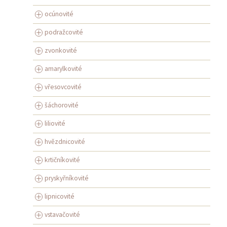
ocúnovité
podražcovité
zvonkovité
amarylkovité
vřesovcovité
šáchorovité
liliovité
hvězdnicovité
krtičníkovité
pryskyřníkovité
lipnicovité
vstavačovité